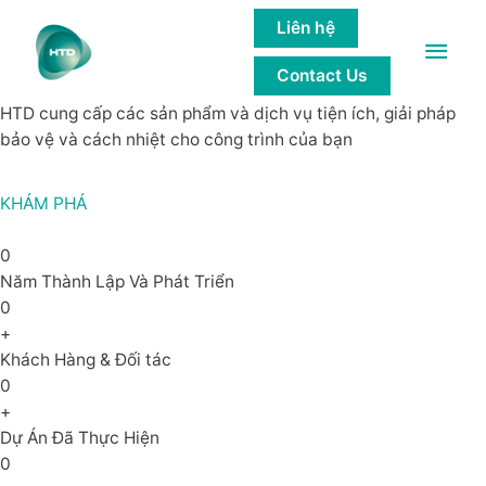
GIẢI PHÁP của các công trình bền
Liên hệ
Main
vững
Contact Us
Men
HTD cung cấp các sản phẩm và dịch vụ tiện ích, giải pháp
bảo vệ và cách nhiệt cho công trình của bạn
KHÁM PHÁ
0
Năm Thành Lập Và Phát Triển
0
+
Khách Hàng & Đối tác
0
+
Dự Án Đã Thực Hiện
0