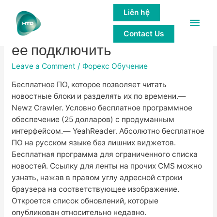
Liên hệ
Main
Что такое RSS-лента и как
Contact Us
Men
ее подключить
Leave a Comment
/
Форекс Обучение
Бесплатное ПО, которое позволяет читать
новостные блоки и разделять их по времени.—
Newz Crawler. Условно бесплатное программное
обеспечение (25 долларов) с продуманным
интерфейсом.— YeahReader. Абсолютно бесплатное
ПО на русском языке без лишних виджетов.
Бесплатная программа для ограниченного списка
новостей. Ссылку для ленты на прочих CMS можно
узнать, нажав в правом углу адресной строки
браузера на соответствующее изображение.
Откроется список обновлений, которые
опубликован относительно недавно.