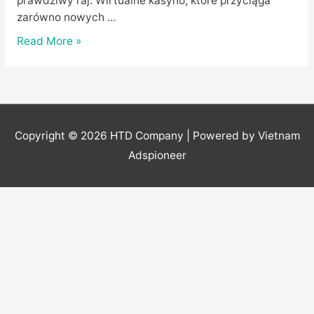
prawdziwy raj. Wirtualne kasyno, które przyciąga
zarówno nowych …
Gry
Read More »
na
wyciągnięcie
ręki
w
krainie
Copyright © 2026
HTD Company
| Powered by Vietnam
Gambloria
Adspioneer