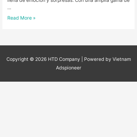
llena de emoción y sorpresas. Con una amplia gama de
…
Descubre
Read More »
el
Maravilloso
Mundo
de
Bettyspin
Copyright © 2026
HTD Company
| Powered by Vietnam
Casino
Adspioneer