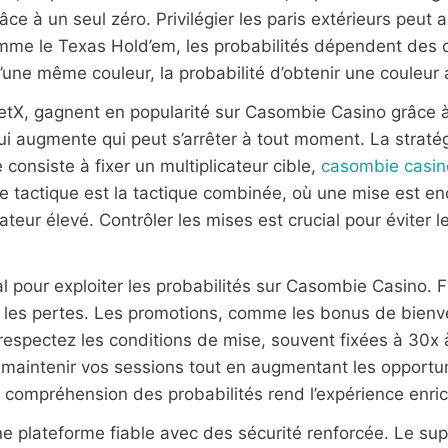
âce à un seul zéro. Privilégier les paris extérieurs peu
omme le Texas Hold’em, les probabilités dépendent des c
une même couleur, la probabilité d’obtenir une couleur a
JetX, gagnent en popularité sur Casombie Casino grâce à 
ui augmente qui peut s’arrêter à tout moment. La stratégi
consiste à fixer un multiplicateur cible,
casombie casin
re tactique est la tactique combinée, où une mise est en
icateur élevé. Contrôler les mises est crucial pour éviter
l pour exploiter les probabilités sur Casombie Casino. F
 les pertes. Les promotions, comme les bonus de bien
s respectez les conditions de mise, souvent fixées à 30x
maintenir vos sessions tout en augmentant les opportu
compréhension des probabilités rend l’expérience enric
plateforme fiable avec des sécurité renforcée. Le supp