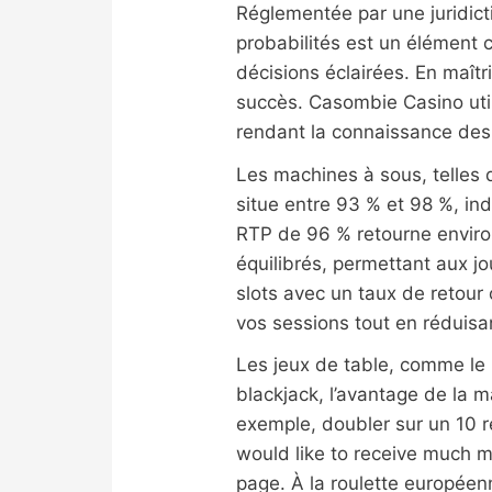
Réglementée par une juridict
probabilités est un élément 
décisions éclairées. En maît
succès. Casombie Casino util
rendant la connaissance des 
Les machines à sous, telles 
situe entre 93 % et 98 %, ind
RTP de 96 % retourne enviro
équilibrés, permettant aux jo
slots avec un taux de retour
vos sessions tout en réduisan
Les jeux de table, comme le r
blackjack, l’avantage de la 
exemple, doubler sur un 10 re
would like to receive much 
page. À la roulette européen