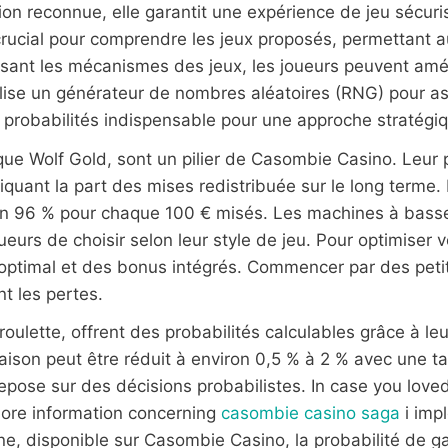
ion reconnue, elle garantit une expérience de jeu sécuri
crucial pour comprendre les jeux proposés, permettant 
risant les mécanismes des jeux, les joueurs peuvent amé
ise un générateur de nombres aléatoires (RNG) pour ass
probabilités indispensable pour une approche stratégi
que Wolf Gold, sont un pilier de Casombie Casino. Leur
iquant la part des mises redistribuée sur le long terme.
n 96 % pour chaque 100 € misés. Les machines à basse v
ueurs de choisir selon leur style de jeu. Pour optimiser
 optimal et des bonus intégrés. Commencer par des peti
t les pertes.
oulette, offrent des probabilités calculables grâce à leu
maison peut être réduit à environ 0,5 % à 2 % avec une t
pose sur des décisions probabilistes. In case you loved
more information concerning
casombie casino saga
i impl
ne, disponible sur Casombie Casino, la probabilité de g