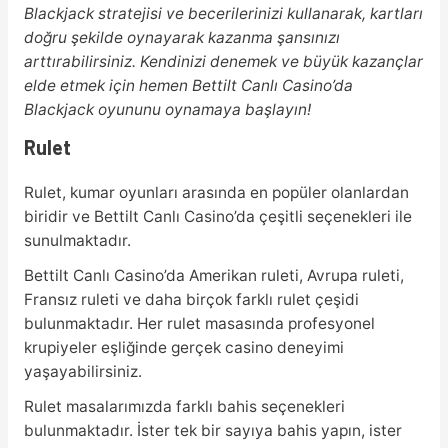
Blackjack stratejisi ve becerilerinizi kullanarak, kartları
doğru şekilde oynayarak kazanma şansınızı
arttırabilirsiniz. Kendinizi denemek ve büyük kazançlar
elde etmek için hemen Bettilt Canlı Casino’da
Blackjack oyununu oynamaya başlayın!
Rulet
Rulet, kumar oyunları arasında en popüler olanlardan
biridir ve Bettilt Canlı Casino’da çeşitli seçenekleri ile
sunulmaktadır.
Bettilt Canlı Casino’da Amerikan ruleti, Avrupa ruleti,
Fransız ruleti ve daha birçok farklı rulet çeşidi
bulunmaktadır. Her rulet masasında profesyonel
krupiyeler eşliğinde gerçek casino deneyimi
yaşayabilirsiniz.
Rulet masalarımızda farklı bahis seçenekleri
bulunmaktadır. İster tek bir sayıya bahis yapın, ister