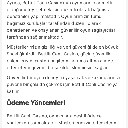
Ayrıca, Bettilt Canlı Casino’nun oyunlarının adaletli
olduğunu teyit etmek için düzenli olarak bağımsız
denetimler yapılmaktadır. Oyunlarımızın tümü,
bağımsız kuruluşlar tarafından düzenli olarak
denetlenen ve onaylanan güvenilir oyun sağlayıcıları
tarafından sağlanmaktadır.
Müşterilerimizin gizliliği ve veri güvenliği de en büyük
önceliğimizdir. Bettilt Canlı Casino, güçlü güvenlik
önlemleriyle müşteri bilgilerini koruma altına alır ve
ödemelerin güvenli bir şekilde işlenmesini sağlar.
Güvenilir bir oyun deneyimi yaşamak ve kazançlarınızı
güvenli bir şekilde çekmek için Bettilt Canlı Casino’ya
katılın!
Ödeme Yöntemleri
Bettilt Canlı Casino, oyunculara çeşitli ödeme
yöntemleri sunmaktadır. Müşterilerimizin ödemelerini