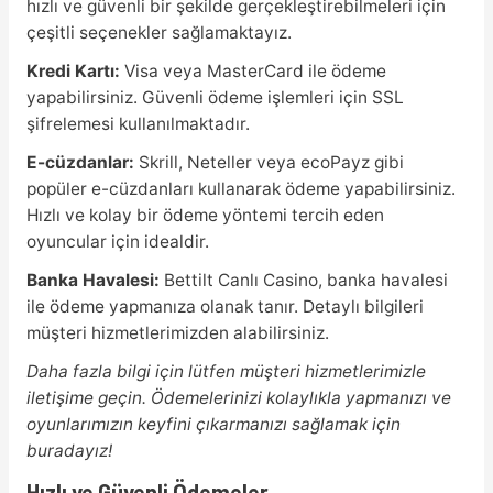
hızlı ve güvenli bir şekilde gerçekleştirebilmeleri için
çeşitli seçenekler sağlamaktayız.
Kredi Kartı:
Visa veya MasterCard ile ödeme
yapabilirsiniz. Güvenli ödeme işlemleri için SSL
şifrelemesi kullanılmaktadır.
E-cüzdanlar:
Skrill, Neteller veya ecoPayz gibi
popüler e-cüzdanları kullanarak ödeme yapabilirsiniz.
Hızlı ve kolay bir ödeme yöntemi tercih eden
oyuncular için idealdir.
Banka Havalesi:
Bettilt Canlı Casino, banka havalesi
ile ödeme yapmanıza olanak tanır. Detaylı bilgileri
müşteri hizmetlerimizden alabilirsiniz.
Daha fazla bilgi için lütfen müşteri hizmetlerimizle
iletişime geçin. Ödemelerinizi kolaylıkla yapmanızı ve
oyunlarımızın keyfini çıkarmanızı sağlamak için
buradayız!
Hızlı ve Güvenli Ödemeler