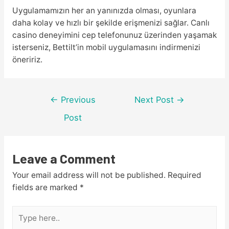
Uygulamamızın her an yanınızda olması, oyunlara
daha kolay ve hızlı bir şekilde erişmenizi sağlar. Canlı
casino deneyimini cep telefonunuz üzerinden yaşamak
isterseniz, Bettilt’in mobil uygulamasını indirmenizi
öneririz.
Post
←
Previous
Next Post
→
navigation
Post
Leave a Comment
Your email address will not be published.
Required
fields are marked
*
Type
here..