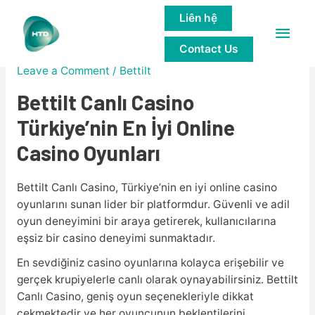
Liên hệ
Main
Bettilt canlı casino394
Contact Us
Men
Leave a Comment
/
Bettilt
Bettilt Canlı Casino
Türkiye’nin En İyi Online
Casino Oyunları
Bettilt Canlı Casino, Türkiye’nin en iyi online casino
oyunlarını sunan lider bir platformdur. Güvenli ve adil
oyun deneyimini bir araya getirerek, kullanıcılarına
eşsiz bir casino deneyimi sunmaktadır.
En sevdiğiniz casino oyunlarına kolayca erişebilir ve
gerçek krupiyelerle canlı olarak oynayabilirsiniz. Bettilt
Canlı Casino, geniş oyun seçenekleriyle dikkat
çekmektedir ve her oyuncunun beklentilerini