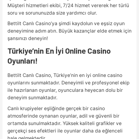
Müşteri hizmetleri ekibi, 7/24 hizmet vererek her türlü
soru ve sorununuzda size yardımcı olur.
Bettilt Canlı Casino’ya şimdi kaydolun ve eşsiz oyun
deneyimine adım atın. Büyük kazançlar elde etmek için
şansınızı deneyin!
Türkiye’nin En İyi Online Casino
Oyunları!
Bettilt Canlı Casino, Türkiye’nin en iyi online casino
oyunlarını sunmaktadır. Deneyimli ve profesyonel ekip
ile hazırlanan oyunlar, oyunculara heyecan dolu bir
deneyim sunmaktadır.
Canlı krupiyeler eşliğinde gerçek bir casino
atmosferinde oynanan oyunlar, adil ve güvenli bir
ortamda sunulmaktadır. Yüksek kaliteli grafikler ve
gerçekçi ses efektleri ile oyunlar daha da eğlenceli
hale gelmektedir.