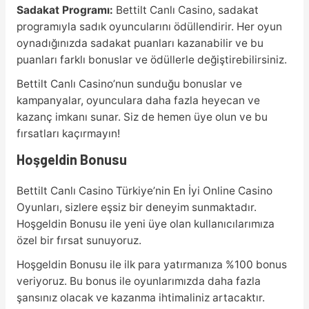
Sadakat Programı:
Bettilt Canlı Casino, sadakat
programıyla sadık oyuncularını ödüllendirir. Her oyun
oynadığınızda sadakat puanları kazanabilir ve bu
puanları farklı bonuslar ve ödüllerle değiştirebilirsiniz.
Bettilt Canlı Casino’nun sunduğu bonuslar ve
kampanyalar, oyunculara daha fazla heyecan ve
kazanç imkanı sunar. Siz de hemen üye olun ve bu
fırsatları kaçırmayın!
Hoşgeldin Bonusu
Bettilt Canlı Casino Türkiye’nin En İyi Online Casino
Oyunları, sizlere eşsiz bir deneyim sunmaktadır.
Hoşgeldin Bonusu ile yeni üye olan kullanıcılarımıza
özel bir fırsat sunuyoruz.
Hoşgeldin Bonusu ile ilk para yatırmanıza %100 bonus
veriyoruz. Bu bonus ile oyunlarımızda daha fazla
şansınız olacak ve kazanma ihtimaliniz artacaktır.