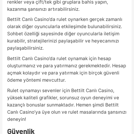
renkler veya çift/tek gibi gruplara bahis yapın,
kazanma şansınızı artırabilirsiniz.
Bettilt Canlı Casino’da rulet oynarken gerçek zamanlı
olarak diğer oyuncularla etkileşimde bulunabilirsiniz.
Sohbet özelliği sayesinde diğer oyuncularla iletişim
kurabilir, stratejilerinizi paylaşabilir ve heyecanınızı
paylaşabilirsiniz.
Bettilt Canlı Casino’da rulet oynamak için hesap
oluşturmanız ve para yatırmanız gerekmektedir. Hesap
açmak kolaydır ve para yatırmak için birçok güvenli
ödeme yöntemi mevcuttur.
Rulet oynamayı sevenler için Bettilt Canlı Casino,
yüksek kaliteli grafikler, sorunsuz oyun deneyimi ve
kazançlı bonuslar sunmaktadır. Hemen şimdi Bettilt
Canlı Casino’ya üye olun ve rulet masalarında şansınızı
deneyin!
Güvenlik