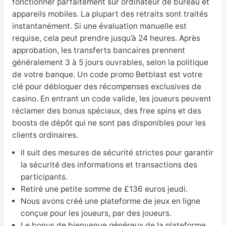
fonctionner parfaitement sur ordinateur de bureau et
appareils mobiles. La plupart des retraits sont traités
instantanément. Si une évaluation manuelle est
requise, cela peut prendre jusqu’à 24 heures. Après
approbation, les transferts bancaires prennent
généralement 3 à 5 jours ouvrables, selon la politique
de votre banque. Un code promo Betblast est votre
clé pour débloquer des récompenses exclusives de
casino. En entrant un code valide, les joueurs peuvent
réclamer des bonus spéciaux, des free spins et des
boosts de dépôt qui ne sont pas disponibles pour les
clients ordinaires.
Il suit des mesures de sécurité strictes pour garantir
la sécurité des informations et transactions des
participants.
Retiré une petite somme de £136 euros jeudi.
Nous avons créé une plateforme de jeux en ligne
conçue pour les joueurs, par des joueurs.
Le bonus de bienvenue généreux de la plateforme,