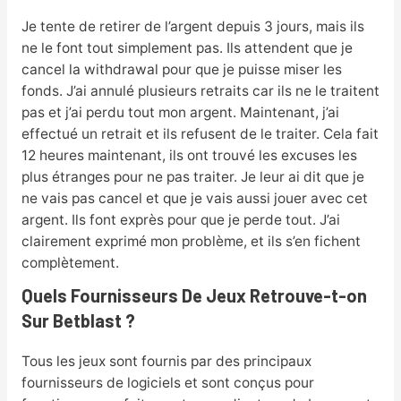
Je tente de retirer de l’argent depuis 3 jours, mais ils
ne le font tout simplement pas. Ils attendent que je
cancel la withdrawal pour que je puisse miser les
fonds. J’ai annulé plusieurs retraits car ils ne le traitent
pas et j’ai perdu tout mon argent. Maintenant, j’ai
effectué un retrait et ils refusent de le traiter. Cela fait
12 heures maintenant, ils ont trouvé les excuses les
plus étranges pour ne pas traiter. Je leur ai dit que je
ne vais pas cancel et que je vais aussi jouer avec cet
argent. Ils font exprès pour que je perde tout. J’ai
clairement exprimé mon problème, et ils s’en fichent
complètement.
Quels Fournisseurs De Jeux Retrouve-t-on
Sur Betblast ?
Tous les jeux sont fournis par des principaux
fournisseurs de logiciels et sont conçus pour