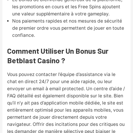
les promotions en cours et les Free Spins ajoutent
une valeur supplémentaire à votre gameplay.
Nos paiements rapides et nos mesures de sécurité
de premier ordre vous permettent de jouer en toute
confiance.
Comment Utiliser Un Bonus Sur
Betblast Casino ?
Vous pouvez contacter l’équipe d’assistance via le
chat en direct 24/7 pour une aide rapide, ou leur
envoyer un email à email protected. Un centre d’aide /
FAQ détaillé est également disponible sur le site. Bien
qu’il n’y ait pas d’application mobile dédiée, le site est
entièrement optimisé pour les appareils mobiles, vous
permettant de jouer directement depuis votre
navigateur. Offrir des incitations pour des critiques ou
les demander de manière sélective peut biaiser le