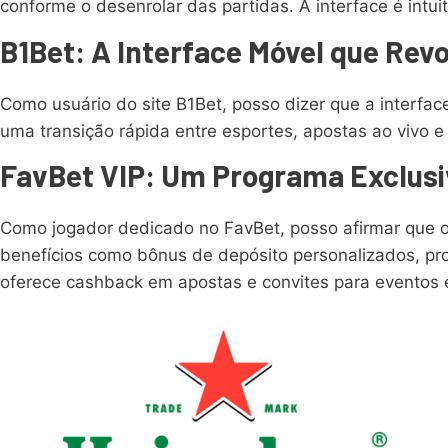
conforme o desenrolar das partidas. A interface é intuit
B1Bet: A Interface Móvel que Rev
Como usuário do site B1Bet, posso dizer que a interfa
uma transição rápida entre esportes, apostas ao vivo
FavBet VIP: Um Programa Exclusi
Como jogador dedicado no FavBet, posso afirmar que o 
benefícios como bônus de depósito personalizados, pro
oferece cashback em apostas e convites para eventos ex