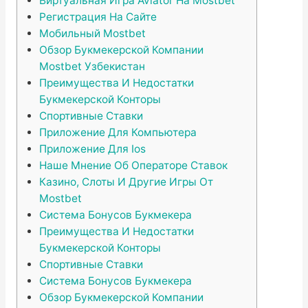
Виртуальная Игра Aviator На Mostbet
Регистрация На Сайте
Мобильный Mostbet
Обзор Букмекерской Компании
Mostbet Узбекистан
Преимущества И Недостатки
Букмекерской Конторы
Спортивные Ставки
Приложение Для Компьютера
Приложение Для Ios
Наше Мнение Об Операторе Ставок
Казино, Слоты И Другие Игры От
Mostbet
Система Бонусов Букмекера
Преимущества И Недостатки
Букмекерской Конторы
Спортивные Ставки
Система Бонусов Букмекера
Обзор Букмекерской Компании