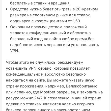
бесплатные ставки и вращения.
Средства нужно будет отыграть в 20-кратном
размере на спортивном рынке для ставок-
ординаров с коэффициентами от 1,50.
Основным преимуществом приложений
является конфиденциальный и абсолютно
безопасный вход на сайт в любое время без
надобности искать зеркала или устанавливать
VPN.
Чтобы этого не случилось, рекомендуем
установить VPN-сервис, который позволяет
конфиденциально и абсолютно безопасно
находиться на сайте. Вы можете указать иную
страну проживания, например, Великобританию
или Испанию, где Mostbet разрешен, и заходить на
ресурс можно 24/7. К сожалению, в нашей стране
сделки по ставкам являются частью игорного
бизнеса, запрещенного на законодательном