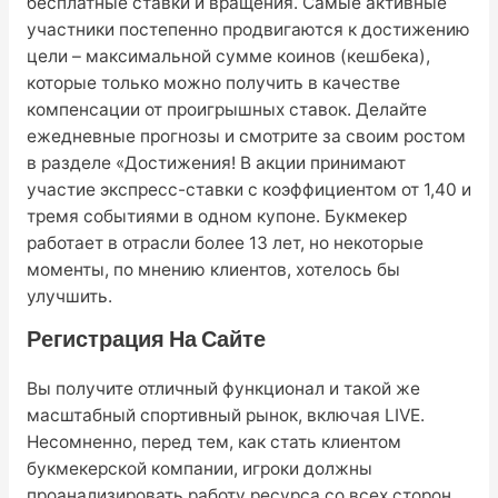
бесплатные ставки и вращения. Самые активные
участники постепенно продвигаются к достижению
цели – максимальной сумме коинов (кешбека),
которые только можно получить в качестве
компенсации от проигрышных ставок. Делайте
ежедневные прогнозы и смотрите за своим ростом
в разделе «Достижения! В акции принимают
участие экспресс-ставки с коэффициентом от 1,40 и
тремя событиями в одном купоне. Букмекер
работает в отрасли более 13 лет, но некоторые
моменты, по мнению клиентов, хотелось бы
улучшить.
Регистрация На Сайте
Вы получите отличный функционал и такой же
масштабный спортивный рынок, включая LIVE.
Несомненно, перед тем, как стать клиентом
букмекерской компании, игроки должны
проанализировать работу ресурса со всех сторон,