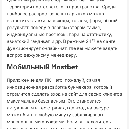
территории постсоветского пространства. Среди
наиболее распространенных рынков можно
встретить ставки на исходы, тоталы, форы, общий
результат, победу в первом/втором тайме,
индивидуальные прогнозы, пари на статистику,
азиатский гандикап и др. В режиме 24/7 на сайте
функционирует онлайн-чат, где вы можете задать
вопрос дежурному менеджеру.
Мобильный Mostbet
Приложение для ПК – это, пожалуй, самая
инновационная разработка букмекера, который
стремится сделать вход на сайт для своих клиентов
максимально безопасным. Это становится
актуальным в тех странах, где вход на ресурс
может быть в любую минуту заблокирован
монопольными службами. Если вы находитесь
дома, лучше всего вход осуществить с домашнего