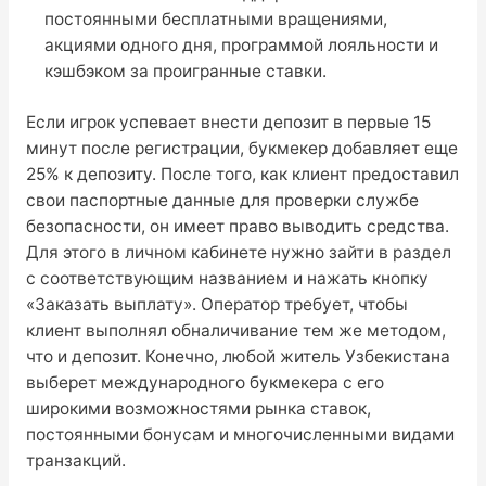
постоянными бесплатными вращениями,
акциями одного дня, программой лояльности и
кэшбэком за проигранные ставки.
Если игрок успевает внести депозит в первые 15
минут после регистрации, букмекер добавляет еще
25% к депозиту. После того, как клиент предоставил
свои паспортные данные для проверки службе
безопасности, он имеет право выводить средства.
Для этого в личном кабинете нужно зайти в раздел
с соответствующим названием и нажать кнопку
«Заказать выплату». Оператор требует, чтобы
клиент выполнял обналичивание тем же методом,
что и депозит. Конечно, любой житель Узбекистана
выберет международного букмекера с его
широкими возможностями рынка ставок,
постоянными бонусам и многочисленными видами
транзакций.