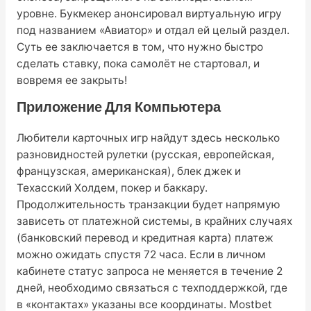
уровне. Букмекер анонсировал виртуальную игру
под названием «Авиатор» и отдал ей целый раздел.
Суть ее заключается в том, что нужно быстро
сделать ставку, пока самолёт не стартовал, и
вовремя ее закрыть!
Приложение Для Компьютера
Любители карточных игр найдут здесь несколько
разновидностей рулетки (русская, европейская,
французская, американская), блек джек и
Техасский Холдем, покер и баккару.
Продолжительность транзакции будет напрямую
зависеть от платежной системы, в крайних случаях
(банковский перевод и кредитная карта) платеж
можно ожидать спустя 72 часа. Если в личном
кабинете статус запроса не меняется в течение 2
дней, необходимо связаться с техподдержкой, где
в «контактах» указаны все координаты. Mostbet