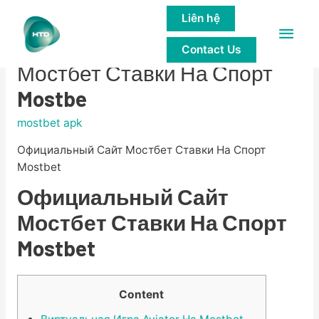
Liên hệ
Main
Официальный Сайт
Contact Us
Men
Мостбет Ставки На Спорт
Mostbe
mostbet apk
Официальный Сайт Мостбет Ставки На Спорт
Mostbet
Официальный Сайт
Мостбет Ставки На Спорт
Mostbet
Content