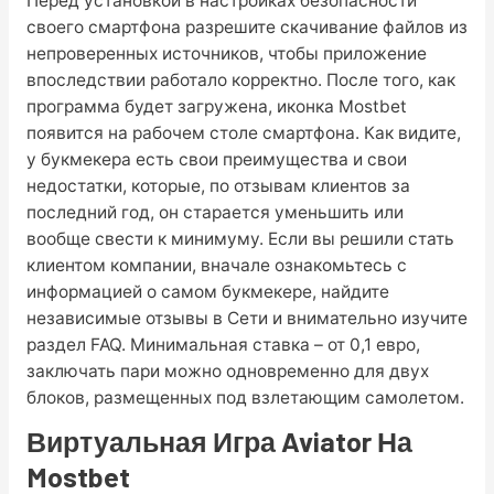
Перед установкой в настройках безопасности
своего смартфона разрешите скачивание файлов из
непроверенных источников, чтобы приложение
впоследствии работало корректно. После того, как
программа будет загружена, иконка Mostbet
появится на рабочем столе смартфона. Как видите,
у букмекера есть свои преимущества и свои
недостатки, которые, по отзывам клиентов за
последний год, он старается уменьшить или
вообще свести к минимуму. Если вы решили стать
клиентом компании, вначале ознакомьтесь с
информацией о самом букмекере, найдите
независимые отзывы в Сети и внимательно изучите
раздел FAQ. Минимальная ставка – от 0,1 евро,
заключать пари можно одновременно для двух
блоков, размещенных под взлетающим самолетом.
Виртуальная Игра Aviator На
Mostbet