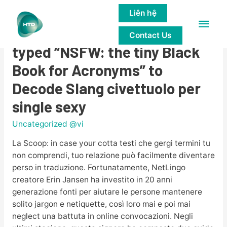
Liên hệ
Main
NetLingo creator Erin Jansen
Contact Us
Men
typed “NSFW: the tiny Black
Book for Acronyms” to
Decode Slang civettuolo per
single sexy
Uncategorized @vi
La Scoop: in case your cotta testi che gergi termini tu
non comprendi, tuo relazione può facilmente diventare
perso in traduzione. Fortunatamente, NetLingo
creatore Erin Jansen ha investito in 20 anni
generazione fonti per aiutare le persone mantenere
solito jargon e netiquette, così loro mai e poi mai
neglect una battuta in online convocazioni. Negli