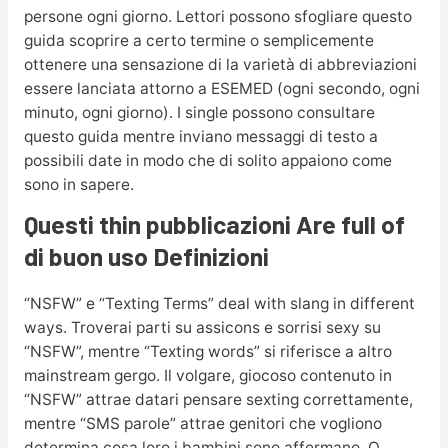
persone ogni giorno. Lettori possono sfogliare questo
guida scoprire a certo termine o semplicemente
ottenere una sensazione di la varietà di abbreviazioni
essere lanciata attorno a ESEMED (ogni secondo, ogni
minuto, ogni giorno). I single possono consultare
questo guida mentre inviano messaggi di testo a
possibili date in modo che di solito appaiono come
sono in sapere.
Questi thin pubblicazioni Are full of
di buon uso Definizioni
“NSFW” e “Texting Terms” deal with slang in different
ways. Troverai parti su assicons e sorrisi sexy su
“NSFW”, mentre “Texting words” si riferisce a altro
mainstream gergo. Il volgare, giocoso contenuto in
“NSFW” attrae datari pensare sexting correttamente,
mentre “SMS parole” attrae genitori che vogliono
determina cosa loro i bambini sono affermano. O