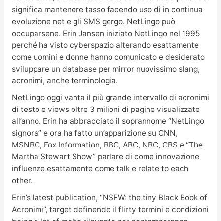
significa mantenere tasso facendo uso di in continua
evoluzione net e gli SMS gergo. NetLingo può
occuparsene. Erin Jansen iniziato NetLingo nel 1995
perché ha visto cyberspazio alterando esattamente
come uomini e donne hanno comunicato e desiderato
sviluppare un database per mirror nuovissimo slang,
acronimi, anche terminologia.
NetLingo oggi vanta il più grande intervallo di acronimi
di testo e views oltre 3 milioni di pagine visualizzate
all’anno. Erin ha abbracciato il soprannome “NetLingo
signora” e ora ha fatto un’apparizione su CNN,
MSNBC, Fox Information, BBC, ABC, NBC, CBS e “The
Martha Stewart Show” parlare di come innovazione
influenze esattamente come talk e relate to each
other.
Erin’s latest publication, “NSFW: the tiny Black Book of
Acronimi”, target definendo il flirty termini e condizioni