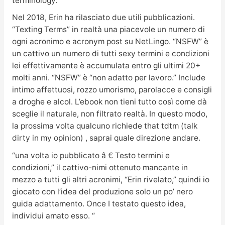
terminology.
Nel 2018, Erin ha rilasciato due utili pubblicazioni.
“Texting Terms” in realtà una piacevole un numero di
ogni acronimo e acronym post su NetLingo. “NSFW” è
un cattivo un numero di tutti sexy termini e condizioni
lei effettivamente è accumulata entro gli ultimi 20+
molti anni. “NSFW” è “non adatto per lavoro.” Include
intimo affettuosi, rozzo umorismo, parolacce e consigli
a droghe e alcol. L’ebook non tieni tutto così come dà
sceglie il naturale, non filtrato realtà. In questo modo,
la prossima volta qualcuno richiede that tdtm (talk
dirty in my opinion) , saprai quale direzione andare.
“una volta io pubblicato â € Testo termini e
condizioni,” il cattivo-nimi ottenuto mancante in
mezzo a tutti gli altri acronimi, “Erin rivelato,” quindi io
giocato con l’idea del produzione solo un po’ nero
guida adattamento. Once I testato questo idea,
individui amato esso. “