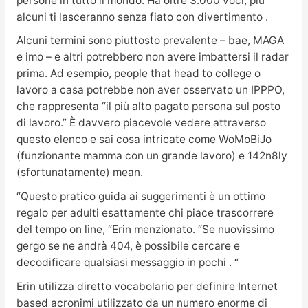
persone in tutto il mondo. Ha oltre 3.000 voci, più
alcuni ti lasceranno senza fiato con divertimento .
Alcuni termini sono piuttosto prevalente – bae, MAGA
e imo – e altri potrebbero non avere imbattersi il radar
prima. Ad esempio, people that head to college o
lavoro a casa potrebbe non aver osservato un IPPPO,
che rappresenta “il più alto pagato persona sul posto
di lavoro.” È davvero piacevole vedere attraverso
questo elenco e sai cosa intricate come WoMoBiJo
(funzionante mamma con un grande lavoro) e 142n8ly
(sfortunatamente) mean.
“Questo pratico guida ai suggerimenti è un ottimo
regalo per adulti esattamente chi piace trascorrere
del tempo on line, “Erin menzionato. “Se nuovissimo
gergo se ne andrà 404, è possibile cercare e
decodificare qualsiasi messaggio in pochi . “
Erin utilizza diretto vocabolario per definire Internet
based acronimi utilizzato da un numero enorme di