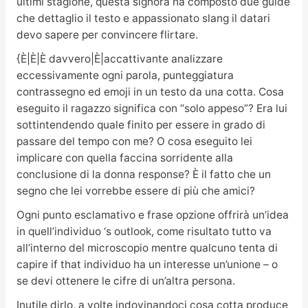
ultimi stagione, questa signora ha composto due guide
che dettaglio il testo e appassionato slang il datari
devo sapere per convincere flirtare.
{È|È|È davvero|È|accattivante analizzare
eccessivamente ogni parola, punteggiatura
contrassegno ed emoji in un testo da una cotta. Cosa
eseguito il ragazzo significa con “solo appeso”? Era lui
sottintendendo quale finito per essere in grado di
passare del tempo con me? O cosa eseguito lei
implicare con quella faccina sorridente alla
conclusione di la donna response? È il fatto che un
segno che lei vorrebbe essere di più che amici?
Ogni punto esclamativo e frase opzione offrirà un’idea
in quell’individuo ‘s outlook, come risultato tutto va
all’interno del microscopio mentre qualcuno tenta di
capire if that individuo ha un interesse un’unione – o
se devi ottenere le cifre di un’altra persona.
Inutile dirlo, a volte indovinandoci cosa cotta produce