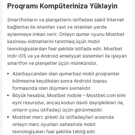
Proqramı Kompüterinizə Yükləyin
Smartfonların və planşetlərin istifadəsi sabit İnternet
bağlantısı ilə istənilən vaxt və istənilən yerdə
əylənməyə imkan verir. Onlayn qumar oyunu Mostbet
kazinosu xidmətlərini tanıtmaq üçün mobil
texnologiyalardan fəal şəkildə istifadə edir. Mostbet
indir iOS və ya Android əməliyyat sistemləri ilə işləyən
smartfon və planşetlər üçün mümkündür.
Azərbaycandan olan qumarbaz mobil proqramlar
bölməsinə keçdikdən sonra Android loqosu
formasında olan düyməni sıxmalıdır.
Böyük hesabla, Mostbet mobile – Mostbet.com kimi
eyni resursdur, ancaq kodun daxili dəyişiklikləri ilə,
onların çoxu istifadəçi üçün görünməzdir.
Mostbet mərc şirkəti öz istifadəçiləri arasında
onlayn mərc oyunları sahəsində mobil
texnologiyaları fəal şəkildə təbliğ edir.