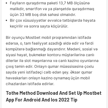
Faylların quraşdırma paketi 13,7 MB ölçüsünə
malikdir, smartfon və ya planşetdə quraşdırmaq
üçün 33 MB boş disk sahəsi olmalıdır.
Bir çox xüsusiyyətlər əvvəlcə tətbiqlərdə həyata
keçirilir və sonra sayta köçürülür.
Bir oyunçu Mostbet mobil proqramından istifadə
edərsə, o, tam fəaliyyət azadlığı əldə edir və fərdi
kompüterə bağlanmağı dayandırır. Mədəni, sosial və
siyasi həyat, bukmeker kontoru müştərilərinə canlı
dilerlər ilə slot maşınlarına və canlı kazino oyunlarına
çıxış təmin edir. Onlayn qumar müəssisəsinə çoxlu
sayda yeni istifadəçi cəlb edən şey. Əksər qumar
həvəskarları onlayn kazino oynamaq üçün mobil
cihazlardan istifadə edirlər.
Tothe Method Download And Set Up Mostbet
App For Android And Ios 2022 Tip