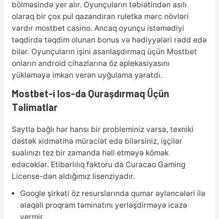
bölməsində yer alır. Oyunçuların təbiətindən asılı
olaraq bir çox pul qazandıran ruletka mərc növləri
vardır mostbet casino. Ancaq oyunçu istəmədiyi
təqdirdə təqdim olunan bonus və hədiyyələri rədd edə
bilər. Oyunçuların işini asanlaşdırmaq üçün Mostbet
onların android cihazlarına öz aplekasiyasını
yükləməyə imkan verən uyğulama yaratdı.
Mostbet-i Ios-da Quraşdırmaq Üçün
Təlimatlar
Saytla bağlı hər hansı bir probleminiz varsa, texniki
dəstək xidmətinə müraciət edə bilərsiniz, işçilər
sualınızı tez bir zamanda həll etməyə kömək
edəcəklər. Etibarlılıq faktoru da Curacao Gaming
License-dən aldığımız lisenziyadır.
Google şirkəti öz resurslarında qumar əyləncələri ilə
əlaqəli proqram təminatını yerləşdirməyə icazə
vermir.