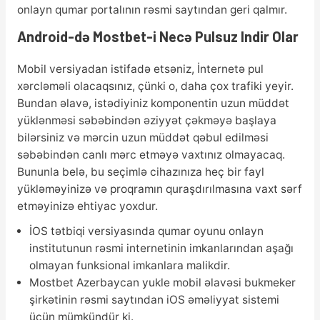
onlayn qumar portalının rəsmi saytından geri qalmır.
Android-də Mostbet-i Necə Pulsuz Indir Olar
Mobil versiyadan istifadə etsəniz, İnternetə pul
xərcləməli olacaqsınız, çünki o, daha çox trafiki yeyir.
Bundan əlavə, istədiyiniz komponentin uzun müddət
yüklənməsi səbəbindən əziyyət çəkməyə başlaya
bilərsiniz və mərcin uzun müddət qəbul edilməsi
səbəbindən canlı mərc etməyə vaxtınız olmayacaq.
Bununla belə, bu seçimlə cihazınıza heç bir fayl
yükləməyinizə və proqramın quraşdırılmasına vaxt sərf
etməyinizə ehtiyac yoxdur.
İOS tətbiqi versiyasında qumar oyunu onlayn
institutunun rəsmi internetinin imkanlarından aşağı
olmayan funksional imkanlara malikdir.
Mostbet Azerbaycan yukle mobil əlavəsi bukmeker
şirkətinin rəsmi saytından iOS əməliyyat sistemi
üçün mümkündür ki.