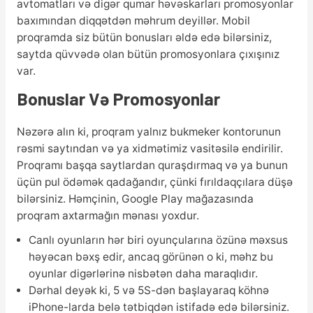
avtomatları və digər qumar həvəskarları promosyonlar
baxımından diqqətdən məhrum deyillər. Mobil
proqramda siz bütün bonusları əldə edə bilərsiniz,
saytda qüvvədə olan bütün promosyonlara çıxışınız
var.
Bonuslar Və Promosyonlar
Nəzərə alın ki, proqram yalnız bukmeker kontorunun
rəsmi saytından və ya xidmətimiz vasitəsilə endirilir.
Proqramı başqa saytlardan quraşdırmaq və ya bunun
üçün pul ödəmək qadağandır, çünki fırıldaqçılara düşə
bilərsiniz. Həmçinin, Google Play mağazasında
proqram axtarmağın mənası yoxdur.
Canlı oyunların hər biri oyunçularına özünə məxsus
həyəcan bəxş edir, ancaq görünən o ki, məhz bu
oyunlar digərlərinə nisbətən daha maraqlıdır.
Dərhal deyək ki, 5 və 5S-dən başlayaraq köhnə
iPhone-larda belə tətbiqdən istifadə edə bilərsiniz.