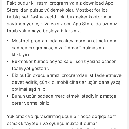
Fakt budur ki, rəsmi proqramı yalnız download App
Store-dan pulsuz yükləmək olar. Mostbet for ios
tətbiqi səhifəsinə keçid linki bukmeker kontorunun
saytında yerləşir. Və ya siz onu App Store-da özünüz
tapıb yükləməyə başlaya bilərsiniz.
Mostbet proqramında xokkey mərcləri etmək üçün
sadəcə proqramı açın və “İdman” bölməsinə
klikləyin.
Bukmeker Küraso beynəlxalq lisenziyasına əsasən
fəaliyyət göstərir.
Biz bütün oxucularımızı proqramdan istifadə etməyə
dəvət edirik, çünki o, mobil cihazlar üçün daha yaxşı
optimallaşdırılıb.
Bunun üçün sadəcə mərc etmək istədiyiniz matça
qərar verməlisiniz.
Yükləmək və quraşdırmaq üçün bir neçə dəqiqə sərf
etmək kifayətdir və oyunçu müxtəlif qumar