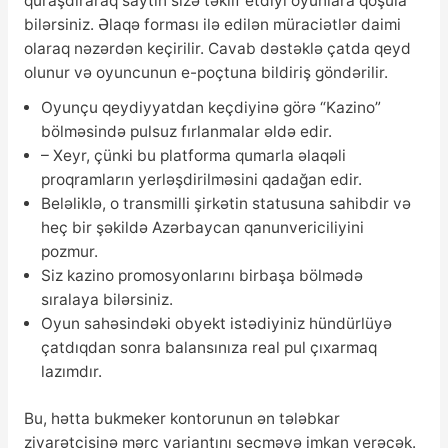
quraşdıraraq saytın sizə təklif etdiyi oyunlara qoşula
bilərsiniz. Əlaqə forması ilə edilən müraciətlər daimi
olaraq nəzərdən keçirilir. Cavab dəstəklə çatda qeyd
olunur və oyuncunun e-poçtuna bildiriş göndərilir.
Oyunçu qeydiyyatdan keçdiyinə görə “Kazino”
bölməsində pulsuz fırlanmalar əldə edir.
– Xeyr, çünki bu platforma qumarla əlaqəli
proqramların yerləşdirilməsini qadağan edir.
Beləliklə, o transmilli şirkətin statusuna sahibdir və
heç bir şəkildə Azərbaycan qanunvericiliyini
pozmur.
Siz kazino promosyonlarını birbaşa bölmədə
sıralaya bilərsiniz.
Oyun sahəsindəki obyekt istədiyiniz hündürlüyə
çatdıqdan sonra balansınıza real pul çıxarmaq
lazımdır.
Bu, hətta bukmeker kontorunun ən tələbkar
ziyarətçisinə mərc variantını seçməyə imkan verəcək.