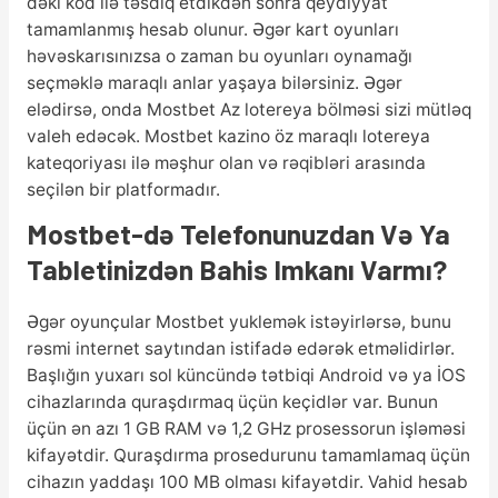
dəki kod ilə təsdiq etdikdən sonra qeydiyyat
tamamlanmış hesab olunur. Əgər kart oyunları
həvəskarısınızsa o zaman bu oyunları oynamağı
seçməklə maraqlı anlar yaşaya bilərsiniz. Əgər
elədirsə, onda Mostbet Az lotereya bölməsi sizi mütləq
valeh edəcək. Mostbet kazino öz maraqlı lotereya
kateqoriyası ilə məşhur olan və rəqibləri arasında
seçilən bir platformadır.
Mostbet-də Telefonunuzdan Və Ya
Tabletinizdən Bahis Imkanı Varmı?
Əgər oyunçular Mostbet yuklemək istəyirlərsə, bunu
rəsmi internet saytından istifadə edərək etməlidirlər.
Başlığın yuxarı sol küncündə tətbiqi Android və ya İOS
cihazlarında quraşdırmaq üçün keçidlər var. Bunun
üçün ən azı 1 GB RAM və 1,2 GHz prosessorun işləməsi
kifayətdir. Quraşdırma prosedurunu tamamlamaq üçün
cihazın yaddaşı 100 MB olması kifayətdir. Vahid hesab