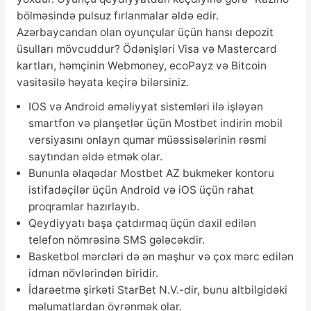
bölməsində pulsuz fırlanmalar əldə edir.
Azərbaycandan olan oyunçular üçün hansı depozit
üsulları mövcuddur? Ödənişləri Visa və Mastercard
kartları, həmçinin Webmoney, ecoPayz və Bitcoin
vasitəsilə həyata keçirə bilərsiniz.
IOS və Android əməliyyat sistemləri ilə işləyən
smartfon və planşetlər üçün Mostbet indirin mobil
versiyasını onlayn qumar müəssisələrinin rəsmi
saytından əldə etmək olar.
Bununla əlaqədar Mostbet AZ bukmeker kontoru
istifadəçilər üçün Android və iOS üçün rahat
proqramlar hazırlayıb.
Qeydiyyatı başa çatdırmaq üçün daxil edilən
telefon nömrəsinə SMS gələcəkdir.
Basketbol mərcləri də ən məşhur və çox mərc edilən
idman növlərindən biridir.
İdarəetmə şirkəti StarBet N.V.-dir, bunu altbilgidəki
məlumatlardan öyrənmək olar.