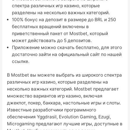
спектра различных игр казино, которые
разделены на несколько важных категорий.
100% бонус на депозит в размере до BRL и 250
бесплатных вращений включены в
приветственный пакет от Mostbet, который
может действовать до 5 депозитов.
Приложение можно скачать бесплатно, для этого
достаточно зайти на официальный сайт по нашей
ссылке.
В Mostbet вы можете выбрать из широкого спектра
различных игр казино, которые разделены на
несколько важных категорий. Mostbet предлагает
множество вариантов игр казино, включая
джекпот, покер, баккара, настольные игры и слоты.
Известные разработчики программного
обеспечения Yggdrasil, Evolution Gaming, Ezugi,
Microgaming предлагают лучшие игры, доступные в