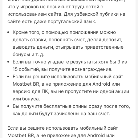
что у игроков не возникнет трудностей с
использованием сайта. Для узбекской публики на
сайте есть даже португальский язык.
Кроме того, с помощью приложения можно
делать ставки, пополнять счет, делая депозит,
выводить деньги, отыгрывать приветственные
бонусы и т. д.
Если вы точно угадаете результаты хотя бы 9 из
15 событий, вы получите вознаграждение.
Если вы решите использовать мобильный сайт
Mostbet BR, а не приложение для Android или
версию для ПК, вы не пропустите ни одной акции
или бонуса.
Вы получите бесплатные спины сразу после того,
как деньги будут зачислены на ваш счет.
Если вы решите использовать мобильный сайт
Mostbet BR, а не приложение для Android или