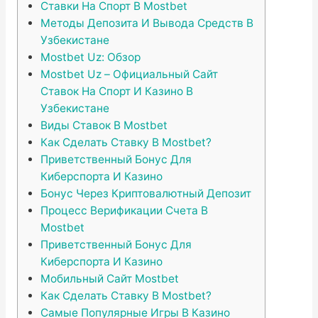
Ставки На Спорт В Mostbet
Методы Депозита И Вывода Средств В
Узбекистане
Mostbet Uz: Обзор
Mostbet Uz – Официальный Сайт
Ставок На Спорт И Казино В
Узбекистане
Виды Ставок В Mostbet
Как Сделать Ставку В Mostbet?
Приветственный Бонус Для
Киберспорта И Казино
Бонус Через Криптовалютный Депозит
Процесс Верификации Счета В
Mostbet
Приветственный Бонус Для
Киберспорта И Казино
Мобильный Сайт Mostbet
Как Сделать Ставку В Mostbet?
Самые Популярные Игры В Казино