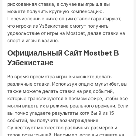
рискованная ставка, в случае выигрыша вы
можете получить крупную компенсацию.
Перечисленные ниже опции ставок гарантируют,
что игроки из Узбекистана смогут получить
удовольствие от игры на Mostbet, делая ставки на
спорт и игры в казино.
Официальный Сайт Mostbet В
Узбекистане
Во время просмотра игры вы можете делать
различные ставки. Используя опцию мультибет, вы
также можете делать ставки на ряд событий,
которые транслируются в прямом эфире, чтобы все
могли видеть их в режиме реального времени. Если
вы точно угадаете результаты хотя бы 9 из 15
событий, вы получите вознаграждение.
Существует множество различных размеров и
типов розыгрышей. Например, если вы ставите на