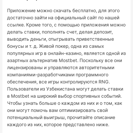
Приложение можно скачать бесплатно, для этого
достаточно зайти на официальный сайт по нашей
ссылке. Кроме того, с помощью приложения можно
делать ставки, пополнять счет, делая депозит,
выводить деньги, отыгрывать приветственные
бонусы и т. д. Живой покер, одна из самых
популярных игр в онлайн-казино, является одной из
азартных альтернатив Mostbet. Поскольку все они
лицензированы и управляются авторитетными
компаниями-разработчиками программного
обеспечения, все игры контролируются RNG.
Пользователи из Узбекистана могут делать ставки
в Mostbet на широкий выбор спортивных событий.
Чтобы узнать больше о каждом из них и о том, как
они могут помочь вам оптимизировать свой
потенциальный выигрыш, прочитайте описание
каждого из них, которое представлено ниже.