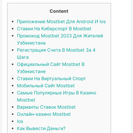
Content
Приложение Mostbet Для Android И Ios
Ставки На Киберспорт В Mostbet
Промокод Mostbet 2023 Для Жителей
Узбекистана
Регистрация Счета В Mostbet За 4
Шага
Официальный Сайт Mostbet В
Узбекистане
Ставки На Виртуальный Спорт
Мобильный Сайт Mostbet
Самые Популярные Игры В Казино
Mostbet
Варианты Ставок Mostbet
Онлайн-казино Mostbet
Ios
Как Вывести Деньги?