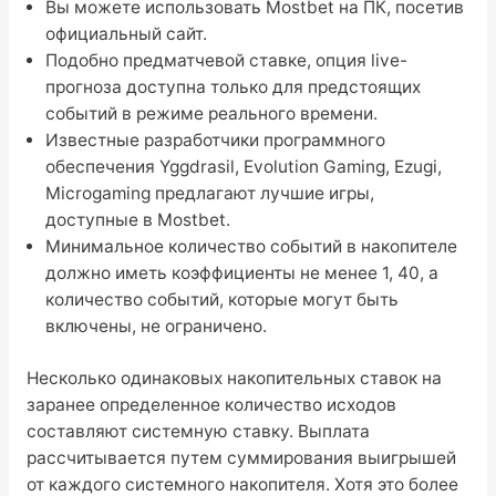
Вы можете использовать Mostbet на ПК, посетив
официальный сайт.
Подобно предматчевой ставке, опция live-
прогноза доступна только для предстоящих
событий в режиме реального времени.
Известные разработчики программного
обеспечения Yggdrasil, Evolution Gaming, Ezugi,
Microgaming предлагают лучшие игры,
доступные в Mostbet.
Минимальное количество событий в накопителе
должно иметь коэффициенты не менее 1, 40, а
количество событий, которые могут быть
включены, не ограничено.
Несколько одинаковых накопительных ставок на
заранее определенное количество исходов
составляют системную ставку. Выплата
рассчитывается путем суммирования выигрышей
от каждого системного накопителя. Хотя это более