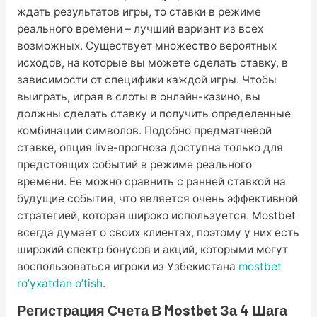
ждать результатов игры, то ставки в режиме
реального времени – лучший вариант из всех
возможных. Существует множество вероятных
исходов, на которые вы можете сделать ставку, в
зависимости от специфики каждой игры. Чтобы
выиграть, играя в слоты в онлайн-казино, вы
должны сделать ставку и получить определенные
комбинации символов. Подобно предматчевой
ставке, опция live-прогноза доступна только для
предстоящих событий в режиме реального
времени. Ее можно сравнить с ранней ставкой на
будущие события, что является очень эффективной
стратегией, которая широко используется. Mostbet
всегда думает о своих клиентах, поэтому у них есть
широкий спектр бонусов и акций, которыми могут
воспользоваться игроки из Узбекистана
mostbet
ro’yxatdan o’tish
.
Регистрация Счета В Mostbet За 4 Шага