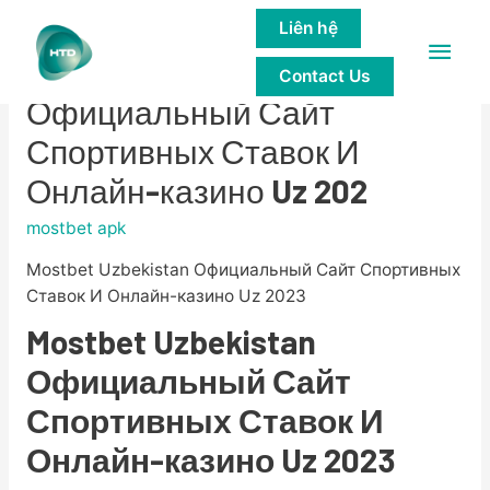
Liên hệ
Main
Mostbet Uzbekistan
Contact Us
Men
Официальный Сайт
Спортивных Ставок И
Онлайн-казино Uz 202
mostbet apk
Mostbet Uzbekistan Официальный Сайт Спортивных
Ставок И Онлайн-казино Uz 2023
Mostbet Uzbekistan
Официальный Сайт
Спортивных Ставок И
Онлайн-казино Uz 2023