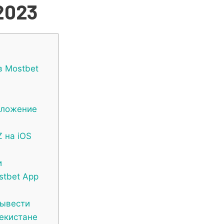
 2023
в Mostbet
иложение
Z на iOS
и
stbet App
вывести
бекистане