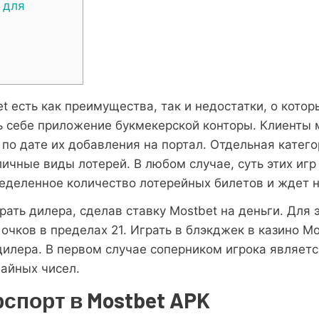
 для
t есть как преимущества, так и недостатки, о котор
ь себе приложение букмекерской конторы. Клиенты м
и по дате их добавления на портал. Отдельная катег
чные виды лотерей. В любом случае, суть этих игр 
ределенное количество лотерейных билетов и ждет 
ать дилера, сделав ставку Mostbet на деньги. Для 
очков в пределах 21. Играть в блэкджек в казино M
 дилера. В первом случае соперником игрока являетс
чайных чисел.
рспорт в Mostbet APK