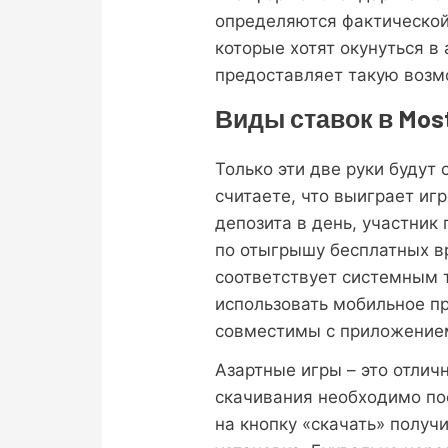
определяются фактической 
которые хотят окунуться в
предоставляет такую воз
Виды ставок в Mos
Только эти две руки будут 
считаете, что выиграет иг
депозита в день, участник
по отыгрышу бесплатных в
соответствует системным 
использовать мобильное п
совместимы с приложением
Азартные игры – это отличн
скачивания необходимо по
на кнопку «скачать» получ