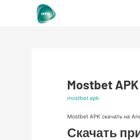
Mostbet APK 
mostbet apk
Mostbet APK скачать на An
Скачать при