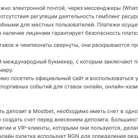
жно электронной почтой, через мессенджеры (Whats
 отсутствия регуляции деятельность гемблинг ресур
обными для местных пользователей. Платежи осуще
 наличие лицензии гарантирует безопасность плате
тавок и чемпионаты свернуты, они раскрываются пр
ый международный букмекер, с которым заключают п
миру.
имо посетить официальный сайт и воспользоваться у
спортивных событий для ставок онлайн, онлайн-каз
ь депозит в Mostbet, необходимо иметь счет в одн
 создать счет перед внесением депозита. Большинс
егии и VIP-клиенты, которыми они пользуются, делая
лайн рулетка использует RGN для определения резу