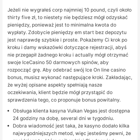
Jeżeli nie wygrałeś corp najmniej 10 pound, czyli około
thirty five zł, to niestety nie będziesz mógł odzyskać
pieniędzy, ponieważ jest to minimalna kwota do
wypłaty. Zdobycie pieniędzy em start bez depozytu
jest naprawdę szybkie i proste. Pokażemy Ci krok po
kroku i damy wskazówki dotyczące rejestracji, abyś
nie przegapił żadnego kroku i actually mógł otrzymać
swoje IceCasino 50 darmowych spinów, aby
rozpocząć grę. Aby odebrać swój Ice On line casino
bonus, musisz wykonać następujące kroki. Zakładając,
że wyżej opisane aspekty spełniają nasze
oczekiwania, klient będzie mógł przystąpić do
sprawdzenia tego, co proponuje bonus powitalny.
Obsługa klienta kasyna Vulkan Vegas jest dostępna
24 godziny na dobę, several dni w tygodniu.
Dobra wiadomość jest taka, że kasyno dodało kilka
najwygodniejszych metod, więc jesteśmy pewni, że