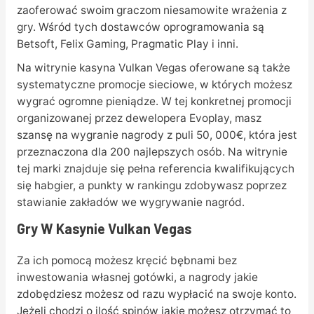
zaoferować swoim graczom niesamowite wrażenia z
gry. Wśród tych dostawców oprogramowania są
Betsoft, Felix Gaming, Pragmatic Play i inni.
Na witrynie kasyna Vulkan Vegas oferowane są także
systematyczne promocje sieciowe, w których możesz
wygrać ogromne pieniądze. W tej konkretnej promocji
organizowanej przez dewelopera Evoplay, masz
szansę na wygranie nagrody z puli 50, 000€, która jest
przeznaczona dla 200 najlepszych osób. Na witrynie
tej marki znajduje się pełna referencia kwalifikujących
się habgier, a punkty w rankingu zdobywasz poprzez
stawianie zakładów we wygrywanie nagród.
Gry W Kasynie Vulkan Vegas
Za ich pomocą możesz kręcić bębnami bez
inwestowania własnej gotówki, a nagrody jakie
zdobędziesz możesz od razu wypłacić na swoje konto.
Jeżeli chodzi o ilość spinów jakie możesz otrzymać to