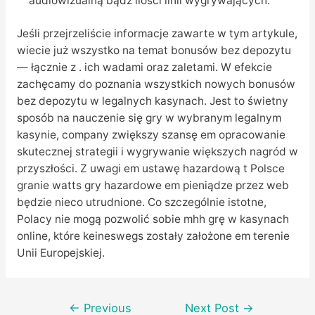
audiowizualną bądź ilości linii wygrywających.
Jeśli przejrzeliście informacje zawarte w tym artykule,
wiecie już wszystko na temat bonusów bez depozytu
— łącznie z . ich wadami oraz zaletami. W efekcie
zachęcamy do poznania wszystkich nowych bonusów
bez depozytu w legalnych kasynach. Jest to świetny
sposób na nauczenie się gry w wybranym legalnym
kasynie, company zwiększy szansę em opracowanie
skutecznej strategii i wygrywanie większych nagród w
przyszłości. Z uwagi em ustawę hazardową t Polsce
granie watts gry hazardowe em pieniądze przez web
będzie nieco utrudnione. Co szczególnie istotne,
Polacy nie mogą pozwolić sobie mhh grę w kasynach
online, które keineswegs zostały założone em terenie
Unii Europejskiej.
Post
←
Previous
Next Post
→