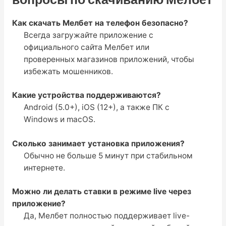
Как скачать Мелбет на телефон безопасно?
Всегда загружайте приложение с
официального сайта Мелбет или
проверенных магазинов приложений, чтобы
избежать мошенников.
Какие устройства поддерживаются?
Android (5.0+), iOS (12+), а также ПК с
Windows и macOS.
Сколько занимает установка приложения?
Обычно не больше 5 минут при стабильном
интернете.
Можно ли делать ставки в режиме live через
приложение?
Да, Мелбет полностью поддерживает live-