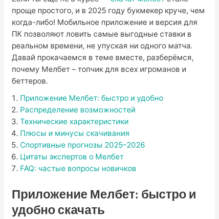
проще простого, и в 2025 году букмекер круче, чем
когда-либо! Мобильное приложение и версия для
ПК позволяют ловить самые выгодные ставки в
реальном времени, не упуская ни одного матча.
Давай прокачаемся в теме вместе, разберёмся,
почему Мелбет – топчик для всех игроманов и
беттеров.
Приложение Мелбет: быстро и удобно
Распределение возможностей
Технические характеристики
Плюсы и минусы скачивания
Спортивные прогнозы 2025–2026
Цитаты экспертов о Мелбет
FAQ: частые вопросы новичков
Приложение Мелбет: быстро и
удобно скачать