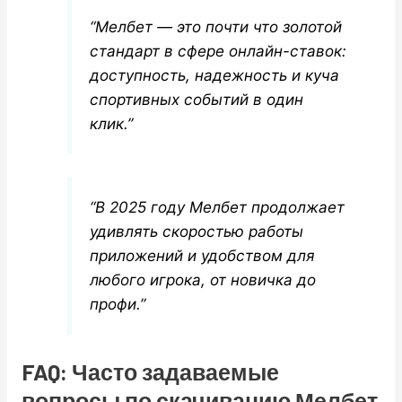
“Мелбет — это почти что золотой
стандарт в сфере онлайн-ставок:
доступность, надежность и куча
спортивных событий в один
клик.”
“В 2025 году Мелбет продолжает
удивлять скоростью работы
приложений и удобством для
любого игрока, от новичка до
профи.”
FAQ: Часто задаваемые
вопросы по скачиванию Мелбет