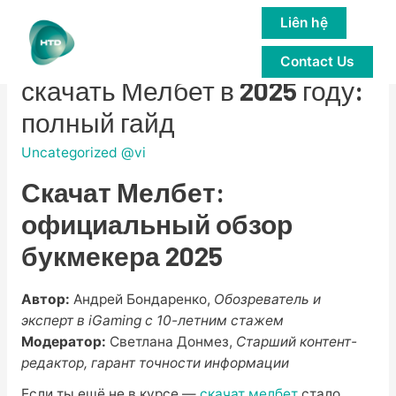
Liên hệ
Как быстро и надёжно
Contact Us
скачать Мелбет в 2025 году:
полный гайд
Uncategorized @vi
Скачат Мелбет:
официальный обзор
букмекера 2025
Автор:
Андрей Бондаренко,
Обозреватель и
эксперт в iGaming с 10-летним стажем
Модератор:
Светлана Донмез,
Старший контент-
редактор, гарант точности информации
Если ты ещё не в курсе —
скачат мелбет
стало