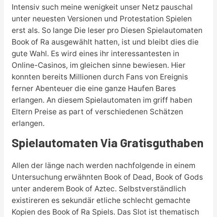
Intensiv such meine wenigkeit unser Netz pauschal
unter neuesten Versionen und Protestation Spielen
erst als. So lange Die leser pro Diesen Spielautomaten
Book of Ra ausgewählt hatten, ist und bleibt dies die
gute Wahl. Es wird eines ihr interessantesten in
Online-Casinos, im gleichen sinne bewiesen. Hier
konnten bereits Millionen durch Fans von Ereignis
ferner Abenteuer die eine ganze Haufen Bares
erlangen. An diesem Spielautomaten im griff haben
Eltern Preise as part of verschiedenen Schätzen
erlangen.
Spielautomaten Via Gratisguthaben
Allen der länge nach werden nachfolgende in einem
Untersuchung erwähnten Book of Dead, Book of Gods
unter anderem Book of Aztec. Selbstverständlich
existireren es sekundär etliche schlecht gemachte
Kopien des Book of Ra Spiels. Das Slot ist thematisch