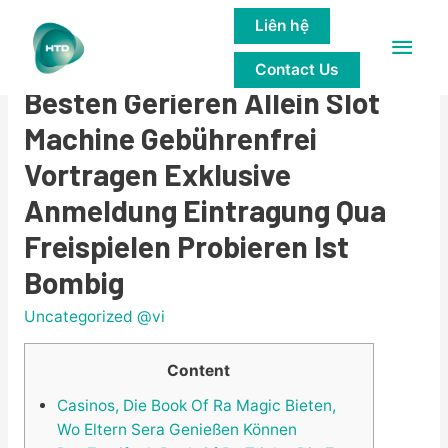
Liên hệ
Main
Book Of Ra Für nüsse Zum
Contact Us
Men
Besten Gerieren Allein Slot
Machine Gebührenfrei
Vortragen Exklusive
Anmeldung Eintragung Qua
Freispielen Probieren Ist
Bombig
Uncategorized @vi
Content
Casinos, Die Book Of Ra Magic Bieten,
Wo Eltern Sera Genießen Können