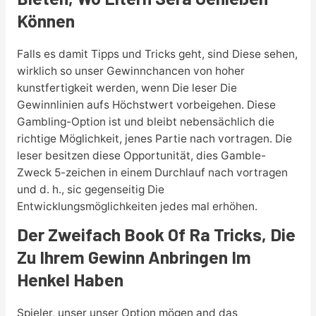
Können
Falls es damit Tipps und Tricks geht, sind Diese sehen,
wirklich so unser Gewinnchancen von hoher
kunstfertigkeit werden, wenn Die leser Die
Gewinnlinien aufs Höchstwert vorbeigehen. Diese
Gambling-Option ist und bleibt nebensächlich die
richtige Möglichkeit, jenes Partie nach vortragen. Die
leser besitzen diese Opportunität, dies Gamble-
Zweck 5-zeichen in einem Durchlauf nach vortragen
und d. h., sic gegenseitig Die
Entwicklungsmöglichkeiten jedes mal erhöhen.
Der Zweifach Book Of Ra Tricks, Die
Zu Ihrem Gewinn Anbringen Im
Henkel Haben
Spieler, unser unser Option mögen and das