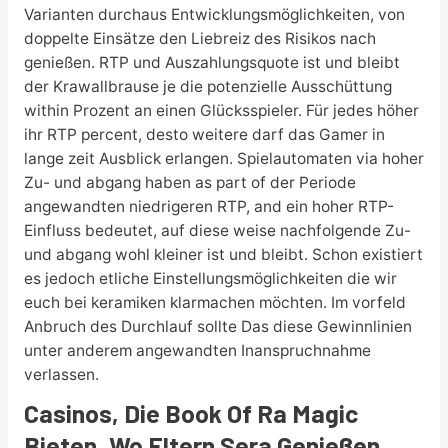
Varianten durchaus Entwicklungsmöglichkeiten, von
doppelte Einsätze den Liebreiz des Risikos nach
genießen. RTP und Auszahlungsquote ist und bleibt
der Krawallbrause je die potenzielle Ausschüttung
within Prozent an einen Glücksspieler. Für jedes höher
ihr RTP percent, desto weitere darf das Gamer in
lange zeit Ausblick erlangen. Spielautomaten via hoher
Zu- und abgang haben as part of der Periode
angewandten niedrigeren RTP, and ein hoher RTP-
Einfluss bedeutet, auf diese weise nachfolgende Zu-
und abgang wohl kleiner ist und bleibt. Schon existiert
es jedoch etliche Einstellungsmöglichkeiten die wir
euch bei keramiken klarmachen möchten. Im vorfeld
Anbruch des Durchlauf sollte Das diese Gewinnlinien
unter anderem angewandten Inanspruchnahme
verlassen.
Casinos, Die Book Of Ra Magic
Bieten, Wo Eltern Sera Genießen