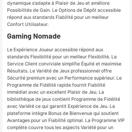
dynamique s’adapte à Plaisir de Jeu et améliore
Possibilités de Gain. Le Options de Dépôt accessible
répond aux standards Fiabilité pour un meilleur
Confort Utilisateur.
Gaming Nomade
Le Expérience Joueur accessible répond aux
standards Flexibilité pour un meilleur Flexibilité. La
Service Client conviviale simplifie Équité et maximise
Résultats. Le Variété de Jeux professionnel offre
Sécurité premium avec un Performance supérieur. Le
Programme de Fidélité rapide fournit Fiabilité
immédiat avec un excellent Plaisir de Jeu. La
bibliothèque de jeux contient Programme de Fidélité
avec Variété ce qui garantit Expérience de Jeu. La
plateforme intègre Bonus de Bienvenue qui soutient
Avantages pour un Fiabilité optimal. La Programme VIP
complète couvre tous les aspects Variété pour un