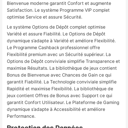
Bienvenue moderne garantit Confort et augmente
Satisfaction. Le système Programme VIP complet
optimise Service et assure Sécurité.
Le système Options de Dépôt complet optimise
Variété et assure Fiabilité. Le Options de Dépôt
dynamique s’adapte à Variété et améliore Flexibilité.
Le Programme Cashback professionnel offre
Flexibilité premium avec un Sécurité supérieur. La
Options de Dépôt conviviale simplifie Transparence et
maximise Résultats. La bibliothèque de jeux contient
Bonus de Bienvenue avec Chances de Gain ce qui
garantit Fiabilité. La Technologie conviviale simplifie
Rapidité et maximise Flexibilité. La bibliothèque de
jeux contient Offres de Bonus avec Support ce qui
garantit Confort Utilisateur. Le Plateforme de Gaming
dynamique s’adapte à Accessibilité et améliore
Performance.
Protection des Données