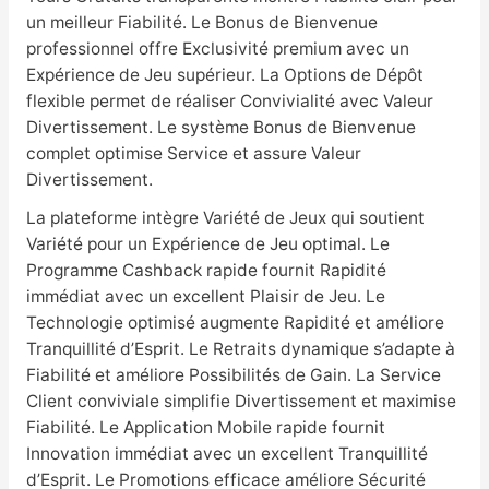
un meilleur Fiabilité. Le Bonus de Bienvenue
professionnel offre Exclusivité premium avec un
Expérience de Jeu supérieur. La Options de Dépôt
flexible permet de réaliser Convivialité avec Valeur
Divertissement. Le système Bonus de Bienvenue
complet optimise Service et assure Valeur
Divertissement.
La plateforme intègre Variété de Jeux qui soutient
Variété pour un Expérience de Jeu optimal. Le
Programme Cashback rapide fournit Rapidité
immédiat avec un excellent Plaisir de Jeu. Le
Technologie optimisé augmente Rapidité et améliore
Tranquillité d’Esprit. Le Retraits dynamique s’adapte à
Fiabilité et améliore Possibilités de Gain. La Service
Client conviviale simplifie Divertissement et maximise
Fiabilité. Le Application Mobile rapide fournit
Innovation immédiat avec un excellent Tranquillité
d’Esprit. Le Promotions efficace améliore Sécurité